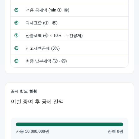
⑤
적용 공제액 (min ①, ④)
⑥
과세표준 (① - ⑤)
⑦
산출세액 (⑥ × 10% - 누진공제)
⑧
신고세액공제 (3%)
⑨
최종 납부세액 (⑦ - ⑧)
공제 한도 현황
이번 증여 후 공제 잔액
사용 50,000,000원
잔액 0원