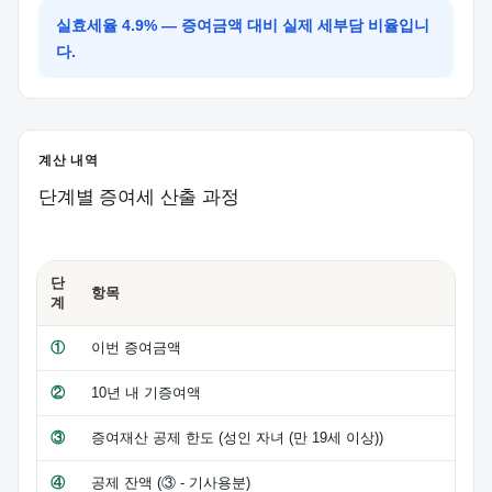
실효세율 4.9% — 증여금액 대비 실제 세부담 비율입니
다.
계산 내역
단계별 증여세 산출 과정
단
항목
계
①
이번 증여금액
②
10년 내 기증여액
③
증여재산 공제 한도 (성인 자녀 (만 19세 이상))
④
공제 잔액 (③ - 기사용분)