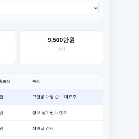
9,500만원
최저
총보상
특징
억원
고연봉·대형 손보 대표주
억원
생보 상위권 브랜드
억원
성과급 강세