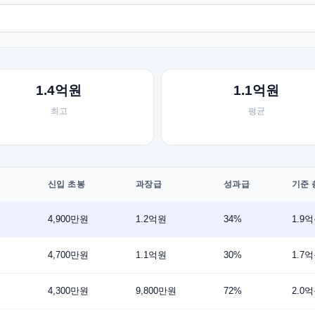
1.4억원
1.1억원
최고
평균
신입 초봉
과장급
성과급
기준 
4,900만원
1.2억원
34%
1.9
4,700만원
1.1억원
30%
1.7
4,300만원
9,800만원
72%
2.0