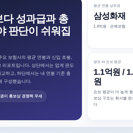
평균 연봉 상위권
삼성화재
보다 성과급과 총
1.4억원 · 손해보험
야 판단이 쉬워집
주요 보험사의 평균 연봉과 신입 초봉,
생보 vs 손보 평균
교 리포트입니다. 상단에서는 업계 판도
1.1억원 / 1
비교하고, 하단에서는 내 연봉 기준 총
원
게 구성했습니다.
손보 평균이 더 높게 
권이 총보상 경쟁력 우세
보상 구조는 회사별 편
다.