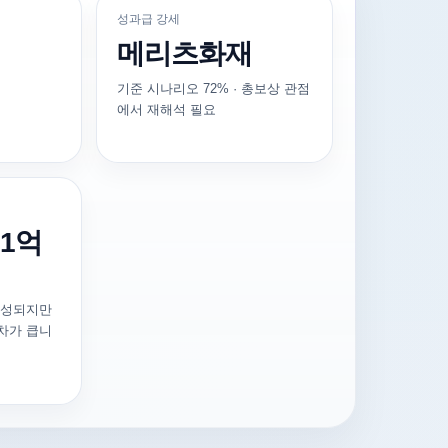
성과급 강세
메리츠화재
기준 시나리오 72% · 총보상 관점
에서 재해석 필요
.1억
형성되지만
차가 큽니