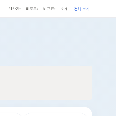
계산기
리포트
비교표
소개
전체 보기
▾
▾
▾
신규
신규
신규
신규
신규