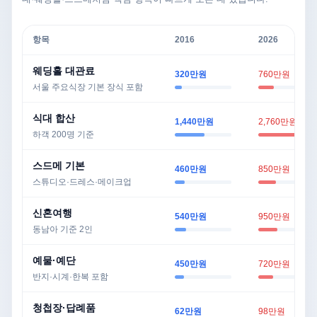
항목
2016
2026
웨딩홀 대관료
320만원
760만원
서울 주요식장 기본 장식 포함
식대 합산
1,440만원
2,760만원
하객 200명 기준
스드메 기본
460만원
850만원
스튜디오·드레스·메이크업
신혼여행
540만원
950만원
동남아 기준 2인
예물·예단
450만원
720만원
반지·시계·한복 포함
청첩장·답례품
62만원
98만원