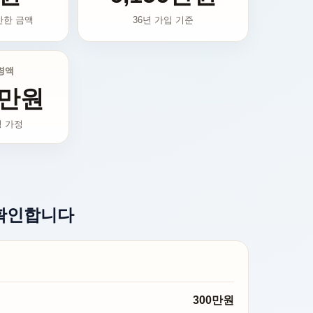
산한 금액
36
년 가입 기준
령액
0만원
령 가정
 확인합니다
300만원