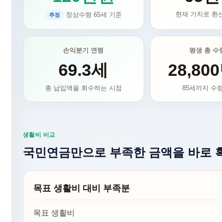
현재 가치로 환
정상수령 65세 기준
추정
손익분기 연령
평생 총 수
69.3세
28,80
총 납입액을 회수하는 시점
85세
까지 수
생활비 비교
국민연금만으로 부족한 금액을 바로
목표 생활비 대비 부족분
목표 생활비