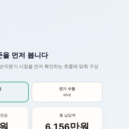
준을 먼저 봅니다
 손익분기 시점을 먼저 확인하는 흐름에 맞춰 구성
령
연기 수령
68세
 연금
총 납입액
만원
6,156만원