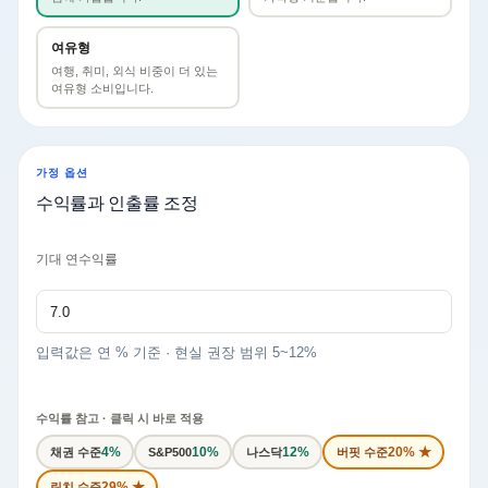
여유형
여행, 취미, 외식 비중이 더 있는
여유형 소비입니다.
가정 옵션
수익률과 인출률 조정
기대 연수익률
입력값은 연 % 기준 · 현실 권장 범위 5~12%
수익률 참고 · 클릭 시 바로 적용
20% ★
4%
10%
12%
채권 수준
나스닥
버핏 수준
S&P500
29% ★
린치 수준