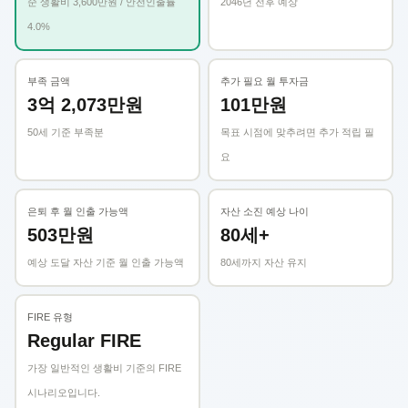
순 생활비 3,600만원 / 안전인출률
2046년 전후 예상
4.0%
부족 금액
추가 필요 월 투자금
3억 2,073만원
101만원
50세 기준 부족분
목표 시점에 맞추려면 추가 적립 필
요
은퇴 후 월 인출 가능액
자산 소진 예상 나이
503만원
80세+
예상 도달 자산 기준 월 인출 가능액
80세까지 자산 유지
FIRE 유형
Regular FIRE
가장 일반적인 생활비 기준의 FIRE
시나리오입니다.