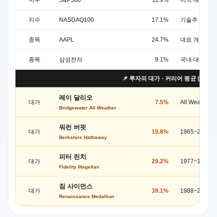
지수
S&P500
11.9%
미국 대표 대
지수
NASDAQ100
17.1%
기술주 비중이
종목
AAPL
24.7%
대표 개별 성
종목
삼성전자
9.1%
국내 대표 대형
📌 투자의 대가 · 커리어 평균 (참고용
레이 달리오
대가
7.5%
All Weather
Bridgewater All Weather
워런 버핏
대가
19.8%
1965~2023 
Berkshire Hathaway
피터 린치
대가
29.2%
1977~1990 
Fidelity Magellan
짐 사이먼스
대가
39.1%
1988~2018 
Renaissance Medallion