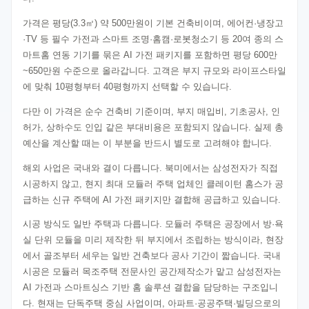
가격은 평당(3.3㎡) 약 500만원이 기본 건축비이며, 에어컨·냉장고
·TV 등 필수 가전과 스마트 조명·홈캠·로봇청소기 등 20여 종의 스
마트홈 연동 기기를 묶은 AI 가전 패키지를 포함하면 평당 600만
~650만원 수준으로 올라갑니다. 고객은 부지 규모와 라이프스타일
에 맞춰 10평형부터 40평형까지 선택할 수 있습니다.
다만 이 가격은 순수 건축비 기준이며, 부지 매입비, 기초공사, 인
허가, 상하수도 인입 같은 부대비용은 포함되지 않습니다. 실제 총
예산을 계산할 때는 이 부분을 반드시 별도로 고려해야 합니다.
해외 사업은 국내와 결이 다릅니다. 북미에서는 삼성전자가 직접
시공하지 않고, 현지 최대 모듈러 주택 업체인 클레이턴 홈스가 공
급하는 신규 주택에 AI 가전 패키지만 결합해 공급하고 있습니다.
시공 방식도 일반 주택과 다릅니다. 모듈러 주택은 공장에서 방·욕
실 단위 모듈을 미리 제작한 뒤 부지에서 조립하는 방식이라, 현장
에서 골조부터 세우는 일반 건축보다 공사 기간이 짧습니다. 국내
시공은 모듈러 목조주택 전문사인 공간제작소가 맡고 삼성전자는
AI 가전과 스마트싱스 기반 홈 솔루션 결합을 담당하는 구조입니
다. 현재는 단독주택 중심 사업이며, 아파트·공공주택·빌딩으로의