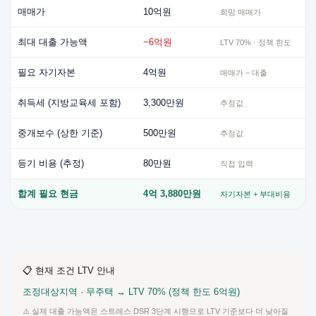
매매가
10억원
희망 매매가
최대 대출 가능액
−6억원
LTV 70% · 정책 한도
필요 자기자본
4억원
매매가 − 대출
취득세 (지방교육세 포함)
3,300만원
추정값
중개보수 (상한 기준)
500만원
추정값
등기 비용 (추정)
80만원
직접 입력
합계 필요 현금
4억 3,880만원
자기자본 + 부대비용
📋 현재 조건 LTV 안내
조정대상지역 · 무주택 → LTV 70% (정책 한도 6억원)
⚠️ 실제 대출 가능액은 스트레스 DSR 3단계 시행으로 LTV 기준보다 더 낮아질