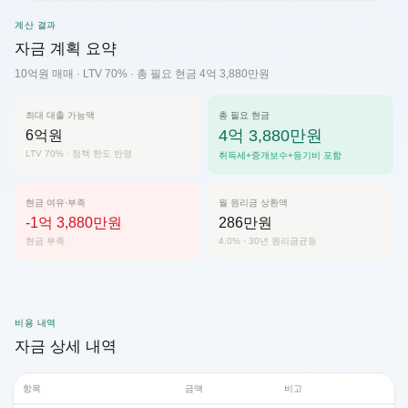
계산 결과
자금 계획 요약
10억원 매매 · LTV 70% · 총 필요 현금 4억 3,880만원
최대 대출 가능액
총 필요 현금
4억 3,880만원
6억원
LTV 70% · 정책 한도 반영
취득세+중개보수+등기비 포함
현금 여유·부족
월 원리금 상환액
-1억 3,880만원
286만원
현금 부족
4.0% · 30년 원리금균등
비용 내역
자금 상세 내역
항목
금액
비고