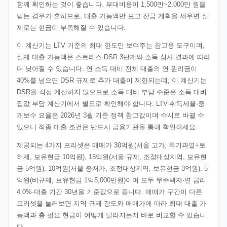
함께 확인하는 것이 좋습니다. 부대비용이 1,500만~2,000만 원을
넘는 경우가 흔하므로, 대출 가능액만 보고 잔금 계획을 세우면 실
제로는 현금이 부족해질 수 있습니다.
이 계산기는 LTV 기준의 최대 한도만 보여주는 참고용 도구이며,
실제 대출 가능액은 스트레스 DSR 3단계와 소득 심사 결과에 따라
더 낮아질 수 있습니다. 연 소득 대비 전체 대출의 연 원리금이
40%를 넘으면 DSR 규제로 추가 대출이 제한되는데, 이 계산기는
DSR을 직접 계산하지 않으므로 소득 대비 부담 수준은 소득 대비
집값 부담 계산기에서 별도로 확인해야 합니다. LTV·취득세율·중
개보수 요율은 2026년 3월 기준 정책 참고값이며 수시로 바뀔 수
있으니 최종 대출 조건은 반드시 금융기관을 통해 확인하세요.
제공되는 4가지 프리셋은 매매가 30억원(서울 고가, 투기과열+토
허제, 보유현금 10억원), 15억원(서울 규제, 조정대상지역, 보유현
금 5억원), 10억원(서울 중저가, 조정대상지역, 보유현금 3억원), 5
억원(비규제, 보유현금 1억5,000만원)이며 모두 무주택자·연 금리
4.0%·대출 기간 30년을 기준값으로 둡니다. 매매가 구간이 다른
프리셋을 눌러보면 지역 규제 강도와 매매가에 따라 최대 대출 가
능액과 총 필요 현금이 어떻게 달라지는지 바로 비교할 수 있습니
다.