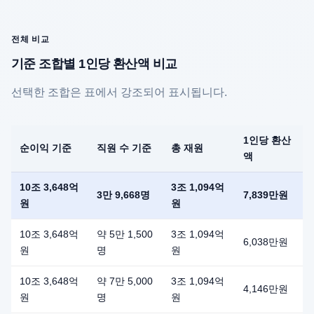
전체 비교
기준 조합별 1인당 환산액 비교
선택한 조합은 표에서 강조되어 표시됩니다.
1인당 환산
순이익 기준
직원 수 기준
총 재원
액
10조 3,648억
3조 1,094억
3만 9,668명
7,839만원
원
원
10조 3,648억
약 5만 1,500
3조 1,094억
6,038만원
원
명
원
10조 3,648억
약 7만 5,000
3조 1,094억
4,146만원
원
명
원