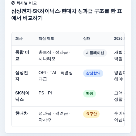
② 회사별 비교
삼성전자·SK하이닉스·현대차 성과급 구조를 한 표
에서 비교하기
회사
핵심 제도
상태
2026 체크
통합 비
총보상 · 성과급 ·
개별 회사 
시뮬레이션
교
시나리오
역할
삼성전
OPI · TAI · 특별성
영업이익 연
잠정합의
자
과급
해야 합니다
SK하이
PS · PI
고액 성과급
확정
닉스
생할 수 있
현대차
성과급 · 격려금 ·
순이익 연동
요구안
자사주
아닙니다.