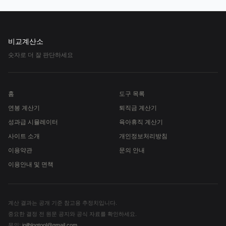
비교계산소
숫자로 더 잘 판단하세요
홈
도구 목록
연봉 계산기
퇴직금 계산기
성과급 시뮬레이터
육아휴직 계산기
사이트 소개
개인정보처리방침
이용약관
문의 안내
이용안내 및 면책
계산 결과는 공개 기준 참고용 추정치입니다.
중요한 결정 전 원문 공지와 공식 자료를 확인하세요.
문의:
ioilblogtool@gmail.com