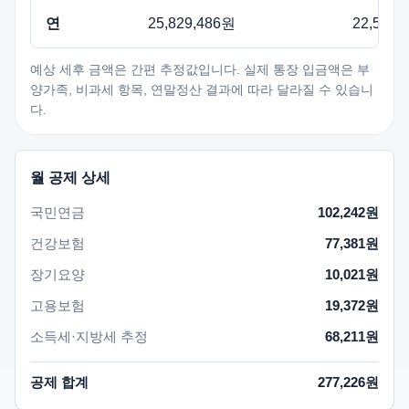
연
25,829,486원
22,502,
예상 세후 금액은 간편 추정값입니다. 실제 통장 입금액은 부
양가족, 비과세 항목, 연말정산 결과에 따라 달라질 수 있습니
다.
월 공제 상세
국민연금
102,242원
건강보험
77,381원
장기요양
10,021원
고용보험
19,372원
소득세·지방세 추정
68,211원
공제 합계
277,226원