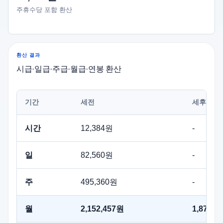
주휴수당 포함 환산
환산 결과
시급·일급·주급·월급·연봉 환산
기간
세전
세후 추정
시간
12,384원
-
일
82,560원
-
주
495,360원
-
월
2,152,457원
1,875,2