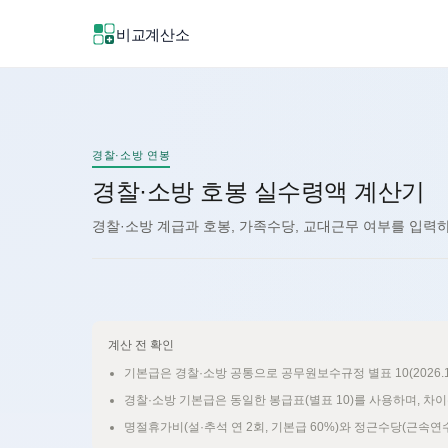
비교계산소
신규
신규
경찰·소방 연봉
경찰·소방 호봉 실수령액 계산기
경찰·소방 계급과 호봉, 가족수당, 교대근무 여부를 입력하
계산 전 확인
기본급은 경찰·소방 공통으로 공무원보수규정 별표 10(2026.
경찰·소방 기본급은 동일한 봉급표(별표 10)를 사용하며, 
명절휴가비(설·추석 연 2회, 기본급 60%)와 정근수당(근속연수