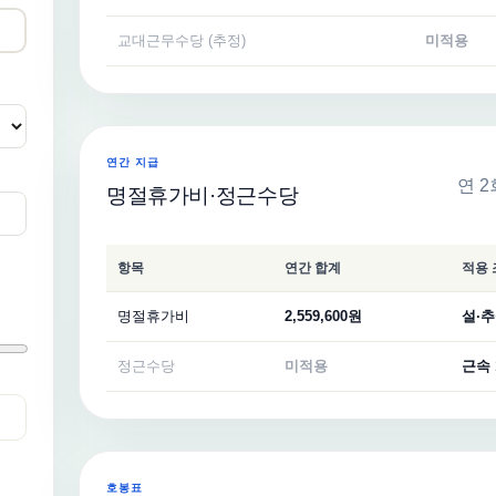
교대근무수당 (추정)
미적용
연간 지급
연 
명절휴가비·정근수당
항목
연간 합계
적용 
명절휴가비
2,559,600원
설·추
정근수당
미적용
근속 
호봉표