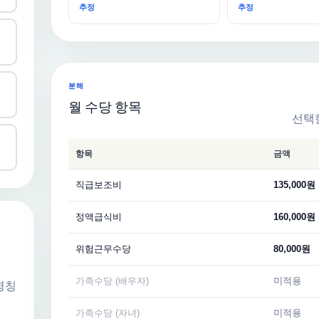
추정
추정
분해
월 수당 항목
선택
항목
금액
직급보조비
135,000원
정액급식비
160,000원
위험근무수당
80,000원
가족수당 (배우자)
미적용
명칭
가족수당 (자녀)
미적용