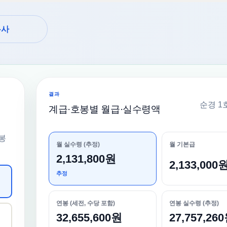
복사
결과
순경 1
계급·호봉별 월급·실수령액
봉
월 실수령 (추정)
월 기본급
2,131,800원
2,133,000
추정
연봉 (세전, 수당 포함)
연봉 실수령 (추정)
32,655,600원
27,757,26