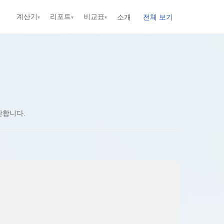
계산기
리포트
비교표
소개
전체 보기
▾
▾
▾
신규
신규
신규
신규
신규
산합니다.