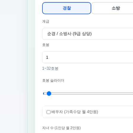
경찰
소방
계급
호봉
1~32호봉
호봉 슬라이더
배우자 (가족수당 월 4만원)
자녀 수 (1인당 월 2만원)