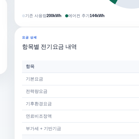
기존 사용량
200kWh
에어컨 추가
144kWh
요금 상세
항목별 전기요금 내역
항목
기본요금
전력량요금
기후환경요금
연료비조정액
부가세 + 기반기금