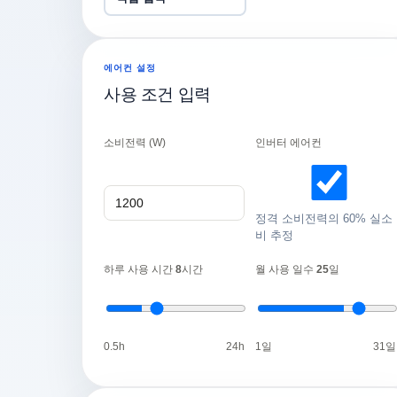
에어컨 설정
사용 조건 입력
소비전력 (W)
인버터 에어컨
정격 소비전력의 60% 실소
비 추정
하루 사용 시간
8
시간
월 사용 일수
25
일
0.5h
24h
1일
31일