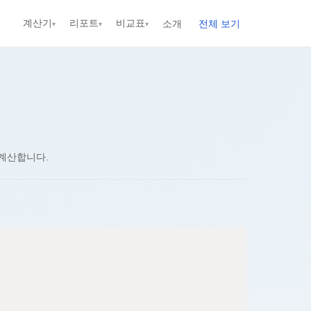
계산기
리포트
비교표
소개
전체 보기
▾
▾
▾
신규
신규
신규
신규
신규
 계산합니다.