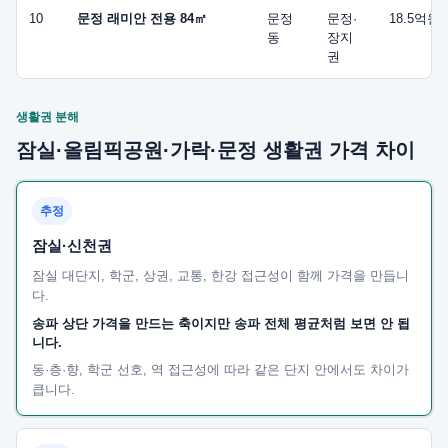
10
문정 래미안 전용 84㎡
문정
문정·
18.5억원
동
장지
권
생활권 분해
잠실·올림픽공원·가락·문정 생활권 가격 차이
추정
잠실·신천권
잠실 대단지, 학군, 상권, 교통, 한강 접근성이 함께 가격을 만듭니
다.
송파 상단 가격을 만드는 축이지만 송파 전체 평균처럼 보면 안 됩
니다.
동·층·향, 학군 선호, 역 접근성에 따라 같은 단지 안에서도 차이가
큽니다.