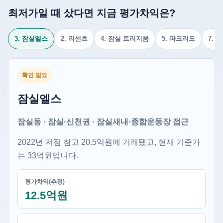
최저가일 때 샀다면 지금 평가차익은?
3. 잠실엘스
2. 리센츠
4. 잠실 트리지움
5. 파크리오
7.
확인 필요
잠실엘스
잠실동 · 잠실·신천권 · 잠실새내·종합운동장 접근
2022년 저점 참고 20.5억원에 거래됐고, 현재 기준가
는 33억원입니다.
평가차익(추정)
12.5억원