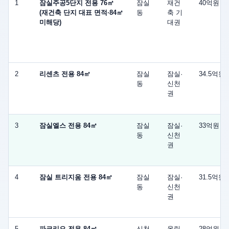
1
잠실주공5단지 전용 76㎡
잠실
재건
40억원
파
(재건축 단지 대표 면적·84㎡
동
축 기
미해당)
대권
아
파
트
Top10
2
리센츠 전용 84㎡
잠실
잠실·
34.5억원
후
동
신천
권
보
의
최
3
잠실엘스 전용 84㎡
잠실
잠실·
33억원
동
신천
근
권
기
준
4
잠실 트리지움 전용 84㎡
잠실
잠실·
31.5억원
가
동
신천
와
권
5
년
5
파크리오 전용 84㎡
신천
올림
28억원