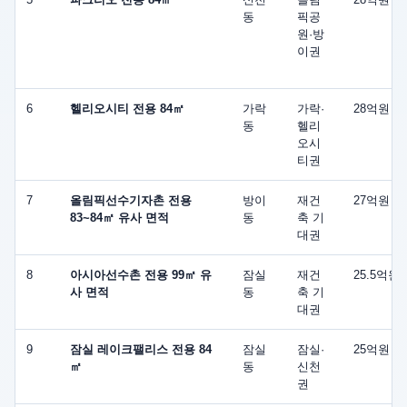
저
동
픽공
점
원·방
이권
대
비
평
6
헬리오시티 전용 84㎡
가락
가락·
28억원
동
헬리
가
오시
차
티권
익
7
올림픽선수기자촌 전용
방이
재건
27억원
비
83~84㎡ 유사 면적
동
축 기
교
대권
8
아시아선수촌 전용 99㎡ 유
잠실
재건
25.5억원
사 면적
동
축 기
대권
9
잠실 레이크팰리스 전용 84
잠실
잠실·
25억원
㎡
동
신천
권