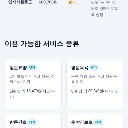
인지지원등급
660,700원
불가
필수) — 주야간
보호·치매전문교
육 한정
이용 가능한 서비스 종류
방문요양
방문목욕
재가
재가
요양보호사가 가정 방문, 신
목욕 차량 또는 가정 방문 목
체·가사 지원
욕 지원
단위당 약 18,470원/시간
단위당 약 89,640원/회
(추
(추정)
정)
방문간호
주야간보호
재가
재가