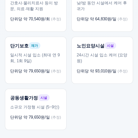
간호사·물리치료사 등이 방
낮/밤 동안 시설에서 케어 후
문, 의료·재활 지원
귀가
단위당 약 70,540원/회
단위당 약 64,830원/일
(추정)
(추정)
단기보호
노인요양시설
재가
시설
일시적 시설 입소 (최대 연 9
24시간 시설 입소 케어 (요양
회, 1회 9일)
원)
단위당 약 79,650원/일
단위당 약 93,010원/일
(추정)
(추정)
공동생활가정
시설
소규모 가정형 시설 (5~9인)
단위당 약 79,650원/일
(추정)