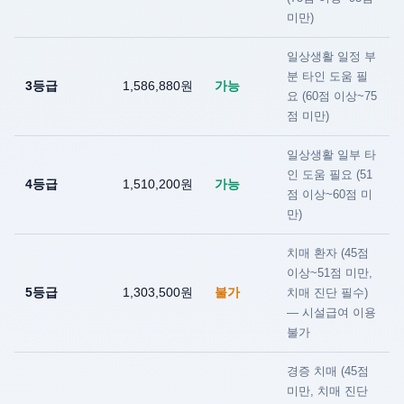
미만)
일상생활 일정 부
분 타인 도움 필
3등급
1,586,880원
가능
요 (60점 이상~75
점 미만)
일상생활 일부 타
인 도움 필요 (51
4등급
1,510,200원
가능
점 이상~60점 미
만)
치매 환자 (45점
이상~51점 미만,
5등급
1,303,500원
불가
치매 진단 필수)
— 시설급여 이용
불가
경증 치매 (45점
미만, 치매 진단