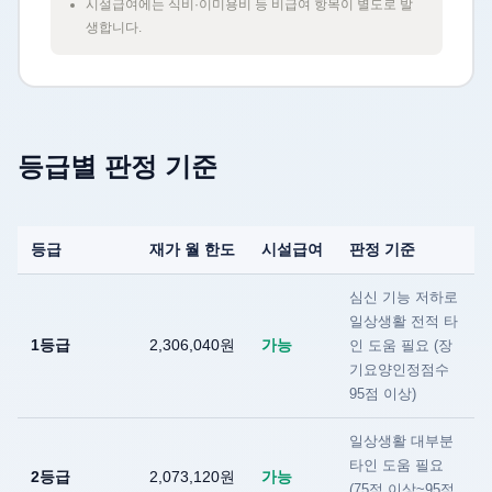
시설급여에는 식비·이미용비 등 비급여 항목이 별도로 발
생합니다.
등급별 판정 기준
등급
재가 월 한도
시설급여
판정 기준
심신 기능 저하로
일상생활 전적 타
1등급
2,306,040원
가능
인 도움 필요 (장
기요양인정점수
95점 이상)
일상생활 대부분
타인 도움 필요
2등급
2,073,120원
가능
(75점 이상~95점