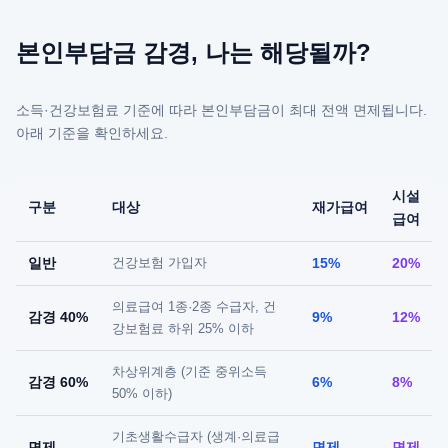
본인부담금 감경, 나는 해당될까?
소득·건강보험료 기준에 따라 본인부담금이 최대 전액 면제됩니다.
아래 기준을 확인하세요.
시설
구분
대상
재가급여
급여
일반
건강보험 가입자
15%
20%
의료급여 1종·2종 수급자, 건
감경 40%
9%
12%
강보험료 하위 25% 이하
차상위계층 (기준 중위소득
감경 60%
6%
8%
50% 이하)
기초생활수급자 (생계·의료급
면제
면제
면제