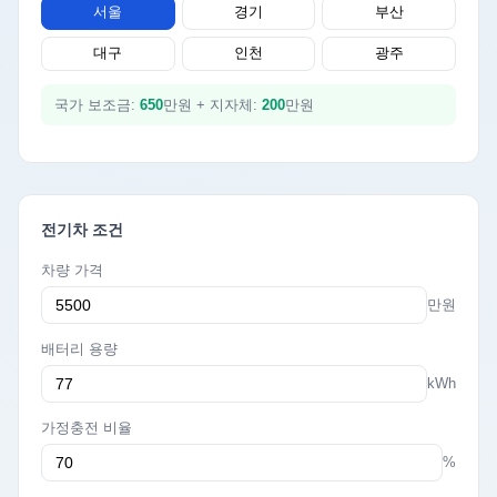
서울
경기
부산
대구
인천
광주
국가 보조금:
650
만원 + 지자체:
200
만원
전기차 조건
차량 가격
만원
배터리 용량
kWh
가정충전 비율
%