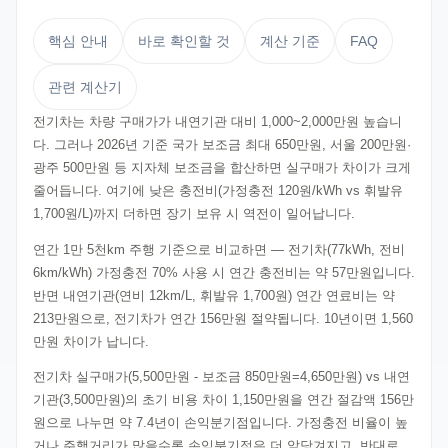
핵심 안내
바로 확인할 것
계산 기준
FAQ
관련 계산기
전기차는 차량 구매가가 내연기관 대비 1,000~2,000만원 높습니
다. 그러나 2026년 기준 국가 보조금 최대 650만원, 서울 200만원·
광주 500만원 등 지자체 보조금을 합산하면 실구매가 차이가 크게
줄어듭니다. 여기에 낮은 충전비(가정충전 120원/kWh vs 휘발유
1,700원/L)까지 더하면 장기 보유 시 역전이 일어납니다.
연간 1만 5천km 주행 기준으로 비교하면 — 전기차(77kWh, 전비
6km/kWh) 가정충전 70% 사용 시 연간 충전비는 약 57만원입니다.
반면 내연기관(연비 12km/L, 휘발유 1,700원) 연간 연료비는 약
213만원으로, 전기차가 연간 156만원 절약됩니다. 10년이면 1,560
만원 차이가 납니다.
전기차 실구매가(5,500만원 - 보조금 850만원=4,650만원) vs 내연
기관(3,500만원)의 초기 비용 차이 1,150만원을 연간 절감액 156만
원으로 나누면 약 7.4년이 손익분기점입니다. 가정충전 비율이 높
거나 주행거리가 많을수록 손익분기점은 더 앞당겨지고, 반대로