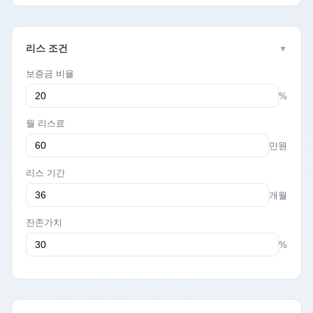
리스 조건
▼
보증금 비율
%
월 리스료
만원
리스 기간
개월
잔존가치
%