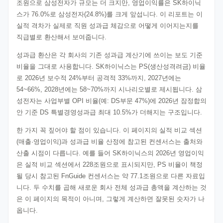
조원으로 삼성전자가 규모는 더 크지만, 영업이익률은 SK하이닉
스가 76.0%로 삼성전자(24.8%)를 크게 앞섭니다. 이 리포트는 이
실적 격차가 실제로 직원 성과급 체감으로 어떻게 이어지는지를
직급별로 환산해서 보여줍니다.
성과급 환산은 각 회사의 기존 성과급 계산기에 쓰이는 보도 기준
비율을 그대로 사용합니다. SK하이닉스는 PS(생산성격려금) 비율
로 2026년 보수적 24%부터 공격적 33%까지, 2027년에는
54~66%, 2028년에는 58~70%까지 시나리오별로 제시됩니다. 삼
성전자는 사업부별 OPI 비율(예: DS부문 47%)에 2026년 잠정합의
안 기준 DS 특별경영성과급 최대 10.5%가 더해지는 구조입니다.
한 가지 꼭 짚어야 할 점이 있습니다. 이 페이지의 실적 비교 섹션
(매출·영업이익)과 성과급 비율 산정에 참고된 컨센서스는 출처와
산출 시점이 다릅니다. 예를 들어 SK하이닉스의 2026년 영업이익
은 실적 비교 섹션에서 228조원으로 표시되지만, PS 비율이 책정
될 당시 참고된 FnGuide 컨센서스는 약 77.1조원으로 다른 자료입
니다. 두 수치를 곱해 새로운 회사 전체 성과급 총액을 계산하는 것
은 이 페이지의 목적이 아니며, 그렇게 계산하면 잘못된 숫자가 나
옵니다.