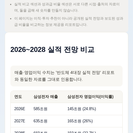
실적 비교 섹션과 성과급 비율 섹션은 서로 다른 시점·출처의 자료이
며, 둘을 곱해 새 숫자를 만들지 않습니다.
이 페이지는 이직·투자 추천이 아니라 공개된 실적 전망과 보도된 성과
급 비율을 비교하는 정보 제공용 리포트입니다.
2026~2028 실적 전망 비교
매출·영업이익 수치는 '반도체 4대장 실적 전망' 리포트
와 동일한 자료를 그대로 인용합니다.
연도
삼성전자 매출
삼성전자 영업이익(이익률)
SK
2026E
585조원
145조원 (24.8%)
30
2027E
635조원
165조원 (26%)
36