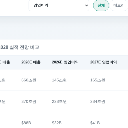
전체
메모리
2028 실적 전망 비교
7E 매출
2028E 매출
2026E 영업이익
2027E 영업이익
조원
660조원
145조원
165조원
조원
370조원
228조원
284조원
B
$88B
$32B
$41B