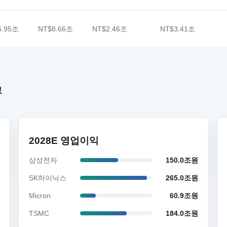
6.95조
NT$8.66조
NT$2.46조
NT$3.41조
교
2028E 영업이익
삼성전자
150.0조원
SK하이닉스
265.0조원
Micron
60.9조원
TSMC
184.0조원