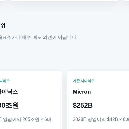
범위
목표주가나 매수·매도 의견이 아닙니다.
시나리오
기준 시나리오
하이닉스
Micron
590조원
$252B
8E 영업이익 265조원 × 6배
2028E 영업이익 $42B × 6