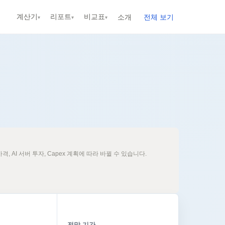
계산기
리포트
비교표
소개
전체 보기
▾
▾
▾
신규
신규
신규
신규
신규
 AI 서버 투자, Capex 계획에 따라 바뀔 수 있습니다.
전망 기간