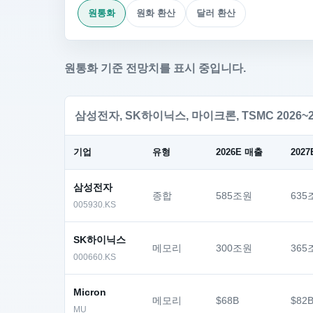
원통화
원화 환산
달러 환산
원통화 기준 전망치를 표시 중입니다.
삼성전자, SK하이닉스, 마이크론, TSMC 2026~
기업
유형
2026E 매출
202
삼성전자
종합
585조원
635
005930.KS
SK하이닉스
메모리
300조원
365
000660.KS
Micron
메모리
$68B
$82
MU