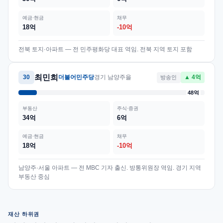
예금·현금
채무
18억
-10억
전북 토지·아파트 — 전 민주평화당 대표 역임. 전북 지역 토지 포함
최민희
30
더불어민주당
경기 남양주을
방송인
▲ 4억
48억
부동산
주식·증권
34억
6억
예금·현금
채무
18억
-10억
남양주·서울 아파트 — 전 MBC 기자 출신. 방통위원장 역임. 경기 지역
부동산 중심
재산 하위권