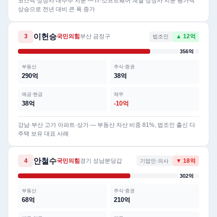
코스닥 상장사 대주주 지분 — IT·소프트웨어 계열 상장사 지분 평가액
상승으로 전년 대비 큰 폭 증가
이헌승
3
국민의힘
부산 금정구
법조인
▲ 12억
356억
부동산
주식·증권
290억
38억
예금·현금
채무
38억
-10억
강남·부산 고가 아파트·상가 — 부동산 자산 비중 81%, 법조인 출신 다
주택 보유 대표 사례
안철수
4
국민의힘
경기 성남분당갑
기업인·의사
▼ 18억
302억
부동산
주식·증권
68억
210억