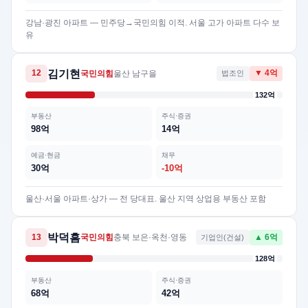
강남·광진 아파트 — 민주당→국민의힘 이적. 서울 고가 아파트 다수 보
유
김기현
12
국민의힘
울산 남구을
법조인
▼ 4억
132억
부동산
주식·증권
98억
14억
예금·현금
채무
30억
-10억
울산·서울 아파트·상가 — 전 당대표. 울산 지역 상업용 부동산 포함
박덕흠
13
국민의힘
충북 보은·옥천·영동
기업인(건설)
▲ 6억
128억
부동산
주식·증권
68억
42억