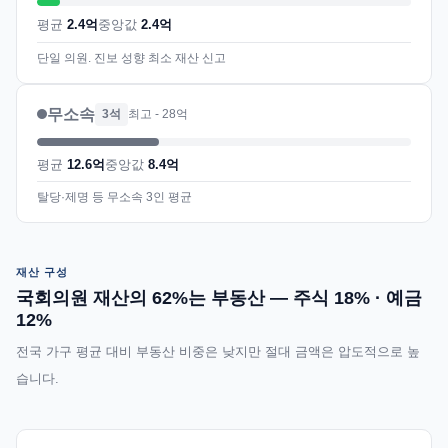
평균
2.4억
중앙값
2.4억
단일 의원. 진보 성향 최소 재산 신고
무소속
3석
최고 - 28억
평균
12.6억
중앙값
8.4억
탈당·제명 등 무소속 3인 평균
재산 구성
국회의원 재산의 62%는 부동산 — 주식 18% · 예금
12%
전국 가구 평균 대비 부동산 비중은 낮지만 절대 금액은 압도적으로 높
습니다.