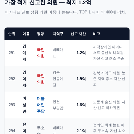
가장 적게 신고한 의원 — 최저 1.2억
비례대표·진보 성향 의원 비중이 높습니다. TOP 1 대비 약 400배 격차.
순위
이름
정당
지역구
신고 재산
비고
김
시각장애인 피아니
국민
비례대
291
예
1.2억
스트 출신 비례의원.
의힘
표
자산 신고 최소 수준
지
임
경북
경북 지역구 의원. 농
국민
292
이
안동예
1.5억
촌 지역 중소 자산 신
의힘
고
천
자
이
더불
인천
노동계 출신 의원. 자
293
성
어민
1.8억
부평갑
산 신고 최하위권
주당
만
윤
정의연 회계 논란 이
무소
비례대
294
미
2.1억
후 무소속. 자산 최소
표