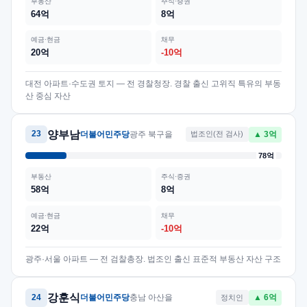
부동산
주식·증권
64억
8억
예금·현금
채무
20억
-10억
대전 아파트·수도권 토지 — 전 경찰청장. 경찰 출신 고위직 특유의 부동
산 중심 자산
양부남
23
더불어민주당
광주 북구을
법조인(전 검사)
▲ 3억
78억
부동산
주식·증권
58억
8억
예금·현금
채무
22억
-10억
광주·서울 아파트 — 전 검찰총장. 법조인 출신 표준적 부동산 자산 구조
강훈식
24
더불어민주당
충남 아산을
정치인
▲ 6억