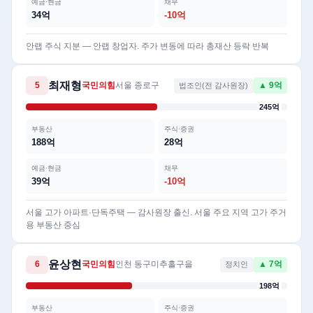
예금·현금
채무
34억
-10억
안랩 주식 지분 — 안랩 창업자. 주가 변동에 따라 총재산 등락 반복
최재형
5
국민의힘
서울 종로구
법조인(전 감사원장)
▲ 9억
245억
부동산
주식·증권
188억
28억
예금·현금
채무
39억
-10억
서울 고가 아파트·단독주택 — 감사원장 출신. 서울 주요 지역 고가 주거
용 부동산 중심
윤상현
6
국민의힘
인천 동구미추홀구을
정치인
▲ 7억
198억
부동산
주식·증권