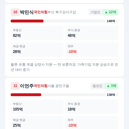
박민식
10
국민의힘
부산 북구강서구갑
기업인
▲ 22억
148억
부동산
주식·증권
82억
48억
예금·현금
채무
28억
-10억
물류·유통 계열 상장사 지분 — 전 보훈처장. 가족기업 지분 상승으로 전
년 대비 증가
이언주
11
국민의힘
서울 광진구을
법조인
▲ 3억
138억
부동산
주식·증권
105억
18억
예금·현금
채무
25억
-10억