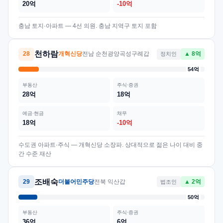
20억
-10억
충남 토지·아파트 — 4선 의원. 충남 지역구 토지 포함
천하람
28
개혁신당
전남 순천광양곡성구례갑
정치인
▲ 8억
54억
부동산
주식·증권
28억
18억
예금·현금
채무
18억
-10억
수도권 아파트·주식 — 개혁신당 소장파. 상대적으로 젊은 나이 대비 중
간 수준 재산
조배숙
29
더불어민주당
전북 익산갑
법조인
▲ 2억
50억
부동산
주식·증권
36억
6억