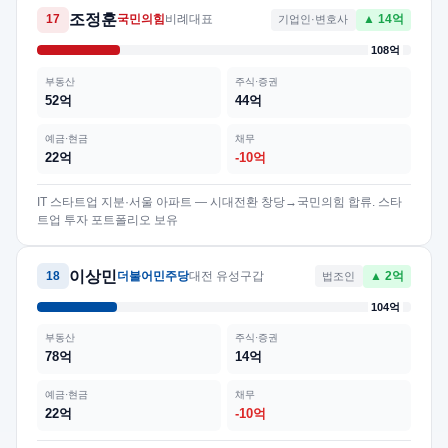
조정훈
17
국민의힘
비례대표
기업인·변호사
▲ 14억
108억
부동산
주식·증권
52억
44억
예금·현금
채무
22억
-10억
IT 스타트업 지분·서울 아파트 — 시대전환 창당→국민의힘 합류. 스타
트업 투자 포트폴리오 보유
이상민
18
더불어민주당
대전 유성구갑
법조인
▲ 2억
104억
부동산
주식·증권
78억
14억
예금·현금
채무
22억
-10억