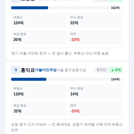
162억
부동산
주식·증권
124억
22억
예금·현금
채무
26억
-10억
경기·서울 아파트·토지 — 전 검사 출신. 부동산 자산 비중 높음
홍익표
9
더불어민주당
서울 중구성동구갑
정치인
▲ 8억
154억
부동산
주식·증권
118억
14억
예금·현금
채무
32억
-10억
성동·중구 고가 아파트 — 전 원내대표. 성동구 재개발 수혜 지역 부동산
보유