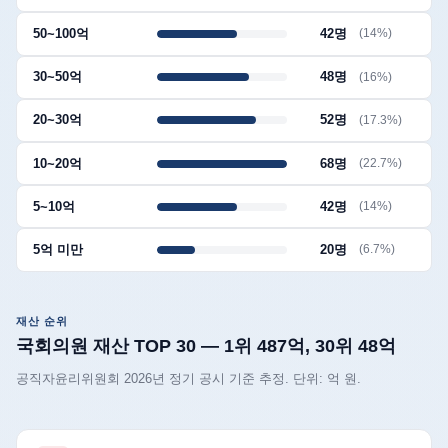
50~100억
42명
(14%)
30~50억
48명
(16%)
20~30억
52명
(17.3%)
10~20억
68명
(22.7%)
5~10억
42명
(14%)
5억 미만
20명
(6.7%)
재산 순위
국회의원 재산 TOP 30 — 1위 487억, 30위 48억
공직자윤리위원회 2026년 정기 공시 기준 추정. 단위: 억 원.