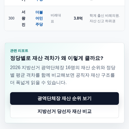
서
더불
비례대
학계 출신 비례의원.
300
왕
어민
3.8억
표
자산 신고 하위권
주당
진
관련 리포트
정당별로 재산 격차가 왜 이렇게 클까요?
2026 지방선거 광역단체장 16명의 재산 순위와 정당
별 평균 격차를 함께 비교해보면 공직자 재산 구조를
더 폭넓게 읽을 수 있습니다.
광역단체장 재산 순위 보기
지방선거 당선자 재산 비교