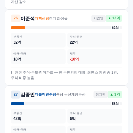
자산 감소
이준석
26
개혁신당
경기 화성을
기업인
▲ 12억
62억
부동산
주식·증권
32억
22억
예금·현금
채무
18억
-10억
IT 관련 주식·수도권 아파트 — 전 국민의힘 대표. 최연소 의원 중 1인.
주식 비중 높음
김종민
27
더불어민주당
충남 논산계룡금산
정치인
▲ 3억
58억
부동산
주식·증권
42억
6억
예금·현금
채무