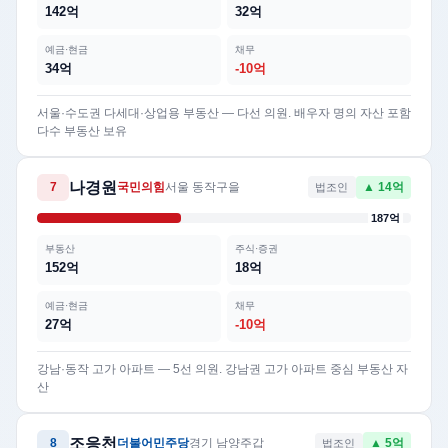
142억
32억
예금·현금
채무
34억
-10억
서울·수도권 다세대·상업용 부동산 — 다선 의원. 배우자 명의 자산 포함
다수 부동산 보유
나경원
7
국민의힘
서울 동작구을
법조인
▲ 14억
187억
부동산
주식·증권
152억
18억
예금·현금
채무
27억
-10억
강남·동작 고가 아파트 — 5선 의원. 강남권 고가 아파트 중심 부동산 자
산
조응천
8
더불어민주당
경기 남양주갑
법조인
▲ 5억