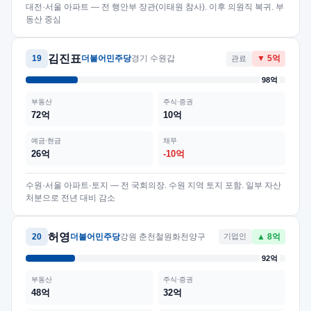
대전·서울 아파트 — 전 행안부 장관(이태원 참사). 이후 의원직 복귀. 부
동산 중심
김진표
19
더불어민주당
경기 수원갑
관료
▼ 5억
98억
부동산
주식·증권
72억
10억
예금·현금
채무
26억
-10억
수원·서울 아파트·토지 — 전 국회의장. 수원 지역 토지 포함. 일부 자산
처분으로 전년 대비 감소
허영
20
더불어민주당
강원 춘천철원화천양구
기업인
▲ 8억
92억
부동산
주식·증권
48억
32억