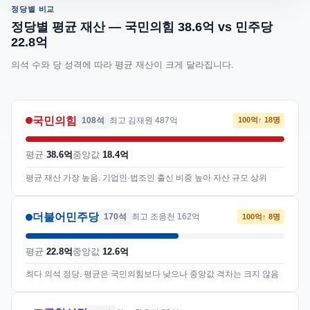
정당별 비교
정당별 평균 재산 — 국민의힘 38.6억 vs 민주당
22.8억
의석 수와 당 성격에 따라 평균 재산이 크게 달라집니다.
국민의힘
108석
최고 김재원 487억
100억↑ 18명
평균
38.6억
중앙값
18.4억
평균 재산 가장 높음. 기업인·법조인 출신 비중 높아 자산 규모 상위
더불어민주당
170석
최고 조응천 162억
100억↑ 8명
평균
22.8억
중앙값
12.6억
최다 의석 정당. 평균은 국민의힘보다 낮으나 중앙값 격차는 크지 않음