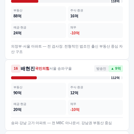
118억
부동산
주식·증권
88억
16억
예금·현금
채무
24억
-10억
의정부·서울 아파트 — 전 검사장. 전형적인 법조인 출신 부동산 중심 자
산 구조
배현진
16
국민의힘
서울 송파구을
방송인
▲ 9억
112억
부동산
주식·증권
90억
12억
예금·현금
채무
20억
-10억
송파·강남 고가 아파트 — 전 MBC 아나운서. 강남권 부동산 중심