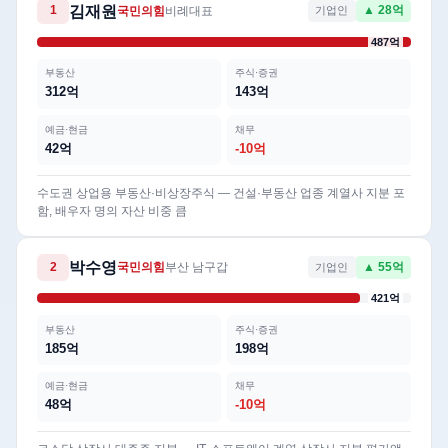
김재원
1
국민의힘
비례대표
기업인
▲ 28억
487억
부동산
주식·증권
312억
143억
예금·현금
채무
42억
-10억
수도권 상업용 부동산·비상장주식 — 건설·부동산 업종 계열사 지분 포
함, 배우자 명의 자산 비중 큼
박수영
2
국민의힘
부산 남구갑
기업인
▲ 55억
421억
부동산
주식·증권
185억
198억
예금·현금
채무
48억
-10억