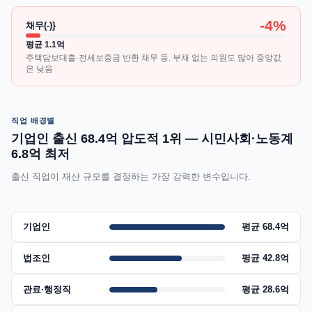
-4%
채무(-)}
평균 1.1억
주택담보대출·전세보증금 반환 채무 등. 부채 없는 의원도 많아 중앙값
은 낮음
직업 배경별
기업인 출신 68.4억 압도적 1위 — 시민사회·노동계
6.8억 최저
출신 직업이 재산 규모를 결정하는 가장 강력한 변수입니다.
기업인
평균 68.4억
법조인
평균 42.8억
관료·행정직
평균 28.6억