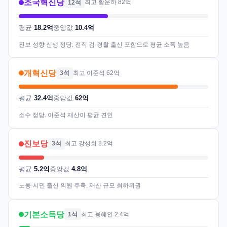
조국혁신당
12석
최고 황운하 82억
평균
18.2억
중앙값
10.4억
진보 성향 신생 정당. 전직 검·경찰 출신 포함으로 평균 소폭 높음
개혁신당
3석
최고 이준석 62억
평균
32.4억
중앙값
62억
소수 정당. 이준석 재산이 평균 견인
진보당
3석
최고 강성희 8.2억
평균
5.2억
중앙값
4.8억
노동·시민 출신 의원 주축. 재산 규모 최하위권
기본소득당
1석
최고 용혜인 2.4억