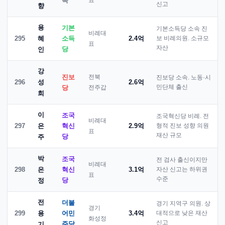
속
신고
향
용
기본
기본소득당 소속 진
비례대
295
혜
소득
2.4억
보 비례의원. 소규모
표
자산
당
인
강
진보
전북
진보당 소속. 노동·시
296
성
2.6억
당
전주갑
민단체 출신
희
이
조국
조국혁신당 비례. 전
비례대
297
은
혁신
2.9억
형적 진보 성향 의원
표
재산 규모
당
주
박
조국
전 검사 출신이지만
비례대
298
은
혁신
3.1억
자산 신고는 하위권
표
수준
당
정
전
더불
경기 지역구 의원. 상
경기
299
용
어민
3.4억
대적으로 낮은 재산
화성정
신고
주당
기