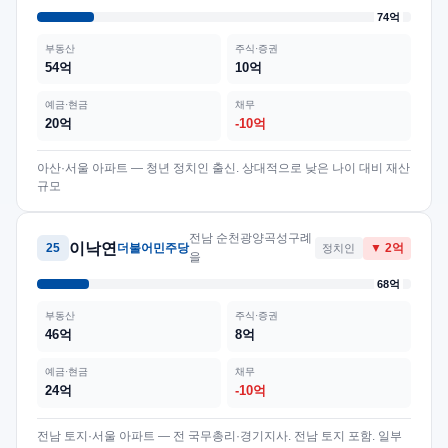
74억
부동산
주식·증권
54억
10억
예금·현금
채무
20억
-10억
아산·서울 아파트 — 청년 정치인 출신. 상대적으로 낮은 나이 대비 재산
규모
전남 순천광양곡성구례
이낙연
25
더불어민주당
정치인
▼ 2억
을
68억
부동산
주식·증권
46억
8억
예금·현금
채무
24억
-10억
전남 토지·서울 아파트 — 전 국무총리·경기지사. 전남 토지 포함. 일부