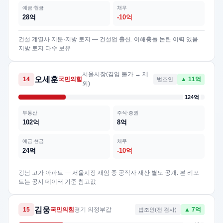
예금·현금
채무
28억
-10억
건설 계열사 지분·지방 토지 — 건설업 출신. 이해충돌 논란 이력 있음.
지방 토지 다수 보유
서울시장(겸임 불가 → 제
오세훈
14
국민의힘
법조인
▲ 11억
외)
124억
부동산
주식·증권
102억
8억
예금·현금
채무
24억
-10억
강남 고가 아파트 — 서울시장 재임 중 공직자 재산 별도 공개. 본 리포
트는 공시 데이터 기준 참고값
김웅
15
국민의힘
경기 의정부갑
법조인(전 검사)
▲ 7억