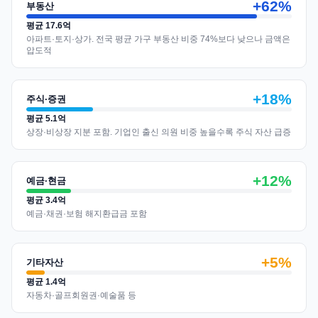
+62%
부동산
평균 17.6억
아파트·토지·상가. 전국 평균 가구 부동산 비중 74%보다 낮으나 금액은
압도적
+18%
주식·증권
평균 5.1억
상장·비상장 지분 포함. 기업인 출신 의원 비중 높을수록 주식 자산 급증
+12%
예금·현금
평균 3.4억
예금·채권·보험 해지환급금 포함
+5%
기타자산
평균 1.4억
자동차·골프회원권·예술품 등