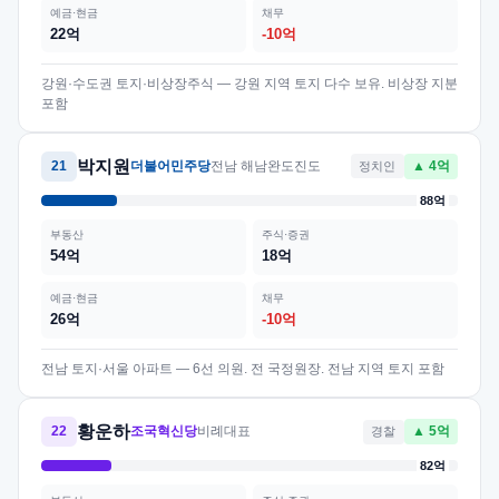
예금·현금
채무
22억
-10억
강원·수도권 토지·비상장주식 — 강원 지역 토지 다수 보유. 비상장 지분
포함
박지원
21
더불어민주당
전남 해남완도진도
정치인
▲ 4억
88억
부동산
주식·증권
54억
18억
예금·현금
채무
26억
-10억
전남 토지·서울 아파트 — 6선 의원. 전 국정원장. 전남 지역 토지 포함
황운하
22
조국혁신당
비례대표
경찰
▲ 5억
82억