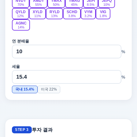
NVDY
AMDY
YMAX
YMAG
JEPI
JEPQ
70%
55%
50%
45%
8.5%
10%
QYLD
XYLD
RYLD
SCHD
VYM
VIG
12%
11%
13%
3.8%
3.2%
1.8%
AGNC
14%
연 분배율
%
세율
%
국내 15.4%
미국 22%
투자 결과
STEP 3