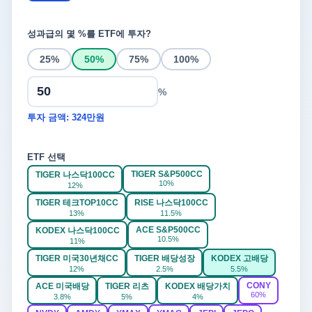
성과급의 몇 %를 ETF에 투자?
25%
50%
75%
100%
%
투자 금액: 324만원
ETF 선택
TIGER S&P500CC
TIGER 나스닥100CC
10%
12%
TIGER 테크TOP10CC
RISE 나스닥100CC
13%
11.5%
ACE S&P500CC
KODEX 나스닥100CC
10.5%
11%
TIGER 미국30년채CC
TIGER 배당성장
KODEX 고배당
12%
2.5%
5.5%
CONY
ACE 미국배당
TIGER 리츠
KODEX 배당가치
60%
3.8%
5%
4%