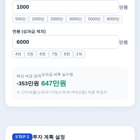
만원
500만
1000만
2000만
3000만
5000만
8000만
연봉 (성과급 제외)
만원
4천
5천
6천
7천
8천
1억
성과급 세후 실수령
예상 세금·공제
647만원
-353만원
※ 간이세율(소득세+지방소득세+4대보험) 적용 추정치
투자 계획 설정
STEP 2