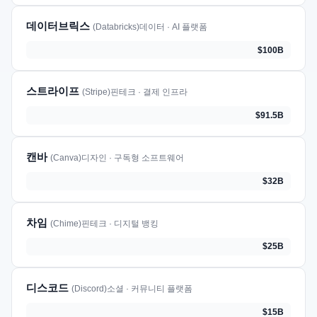
데이터브릭스
(Databricks)
데이터 · AI 플랫폼
$100B
스트라이프
(Stripe)
핀테크 · 결제 인프라
$91.5B
캔바
(Canva)
디자인 · 구독형 소프트웨어
$32B
차임
(Chime)
핀테크 · 디지털 뱅킹
$25B
디스코드
(Discord)
소셜 · 커뮤니티 플랫폼
$15B