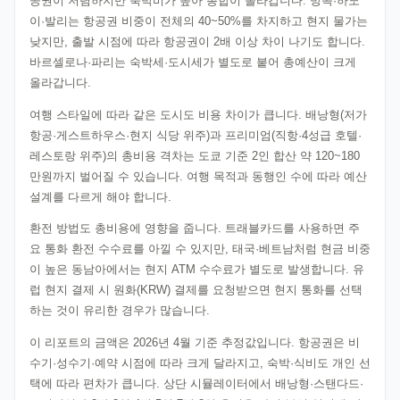
공권이 저렴하지만 숙박비가 높아 총합이 올라갑니다. 방콕·하노
이·발리는 항공권 비중이 전체의 40~50%를 차지하고 현지 물가는
낮지만, 출발 시점에 따라 항공권이 2배 이상 차이 나기도 합니다.
바르셀로나·파리는 숙박세·도시세가 별도로 붙어 총예산이 크게
올라갑니다.
여행 스타일에 따라 같은 도시도 비용 차이가 큽니다. 배낭형(저가
항공·게스트하우스·현지 식당 위주)과 프리미엄(직항·4성급 호텔·
레스토랑 위주)의 총비용 격차는 도쿄 기준 2인 합산 약 120~180
만원까지 벌어질 수 있습니다. 여행 목적과 동행인 수에 따라 예산
설계를 다르게 해야 합니다.
환전 방법도 총비용에 영향을 줍니다. 트래블카드를 사용하면 주
요 통화 환전 수수료를 아낄 수 있지만, 태국·베트남처럼 현금 비중
이 높은 동남아에서는 현지 ATM 수수료가 별도로 발생합니다. 유
럽 현지 결제 시 원화(KRW) 결제를 요청받으면 현지 통화를 선택
하는 것이 유리한 경우가 많습니다.
이 리포트의 금액은 2026년 4월 기준 추정값입니다. 항공권은 비
수기·성수기·예약 시점에 따라 크게 달라지고, 숙박·식비도 개인 선
택에 따라 편차가 큽니다. 상단 시뮬레이터에서 배낭형·스탠다드·