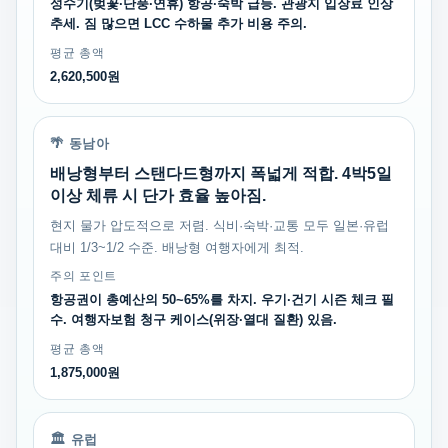
성수기(벚꽃·단풍·연휴) 항공·숙박 급등. 관광지 입장료 인상
추세. 짐 많으면 LCC 수하물 추가 비용 주의.
평균 총액
2,620,500원
🌴 동남아
배낭형부터 스탠다드형까지 폭넓게 적합. 4박5일
이상 체류 시 단가 효율 높아짐.
현지 물가 압도적으로 저렴. 식비·숙박·교통 모두 일본·유럽
대비 1/3~1/2 수준. 배낭형 여행자에게 최적.
주의 포인트
항공권이 총예산의 50~65%를 차지. 우기·건기 시즌 체크 필
수. 여행자보험 청구 케이스(위장·열대 질환) 있음.
평균 총액
1,875,000원
🏛️ 유럽