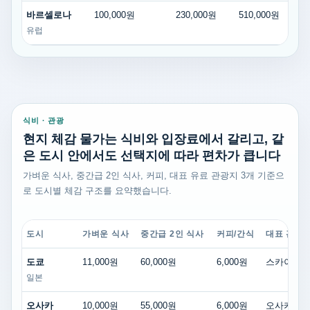
바르셀로나
100,000원
230,000원
510,000원
유럽
식비 · 관광
현지 체감 물가는 식비와 입장료에서 갈리고, 같
은 도시 안에서도 선택지에 따라 편차가 큽니다
가벼운 식사, 중간급 2인 식사, 커피, 대표 유료 관광지 3개 기준으
로 도시별 체감 구조를 요약했습니다.
도시
가벼운 식사
중간급 2인 식사
커피/간식
대표 관광
도쿄
11,000원
60,000원
6,000원
스카이트리 콤
일본
오사카
10,000원
55,000원
6,000원
오사카 어메이