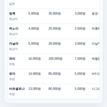
일본
방콕
5,000원
30,000원
3,000원
왕궁·왓프라깨
동남아
하노이
4,000원
25,000원
2,500원
하롱베이 1일
동남아
마닐라
5,000원
28,000원
3,000원
이날무롤 섬투
동남아
파리
16,000원
100,000원
7,000원
에펠탑 최상층
유럽
로마
14,000원
85,000원
5,000원
바티칸박물관+
유럽
바르셀로나
13,000원
80,000원
5,000원
사그라다파밀리
유럽