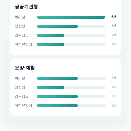
공공기관형
워라밸
5/5
성장성
3/5
업무강도
2/5
이직유연성
2/5
요양·재활
워라밸
3/5
성장성
2/5
업무강도
3/5
이직유연성
3/5