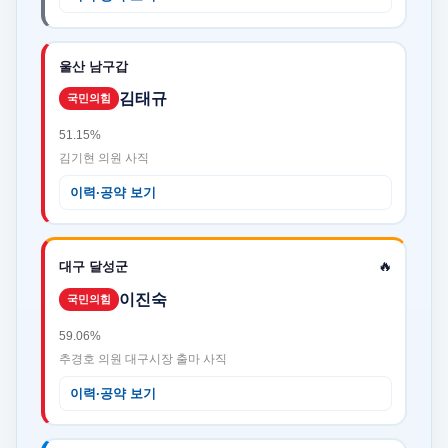
울산 남구갑
김태규
국민의힘
51.15%
김기현 의원 사직
이력·공약 보기
🔥
대구 달성군
이진숙
국민의힘
59.06%
추경호 의원 대구시장 출마 사직
이력·공약 보기