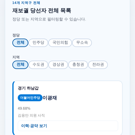
14개 지역구 전체
재보궐 당선자 전체 목록
정당 또는 지역으로 필터링할 수 있습니다.
정당
전체
민주당
국민의힘
무소속
지역
전체
수도권
경상권
충청권
전라권
경기 하남갑
이광재
더불어민주당
49.68%
김용만 의원 사직
이력·공약 보기