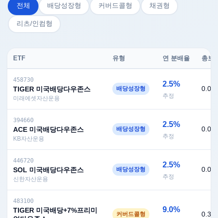
전체
배당성장형
커버드콜형
채권형
리츠/인컴형
ETF
유형
연 분배율
총보
월배당 ETF 분배율·세후 월 수령액·운용보수·수익률 비교표
458730
2.5%
0.05
TIGER 미국배당다우존스
배당성장형
추정
미래에셋자산운용
394660
2.5%
0.05
ACE 미국배당다우존스
배당성장형
추정
KB자산운용
446720
2.5%
0.09
SOL 미국배당다우존스
배당성장형
추정
신한자산운용
483100
9.0%
TIGER 미국배당+7%프리미
0.38
커버드콜형