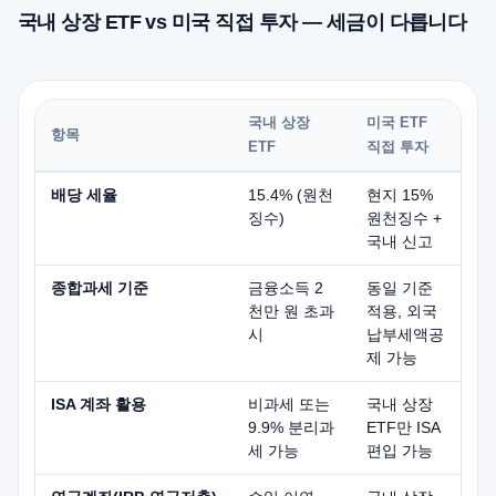
국내 상장 ETF vs 미국 직접 투자 — 세금이 다릅니다
국내 상장
미국 ETF
항목
ETF
직접 투자
배당 세율
15.4% (원천
현지 15%
징수)
원천징수 +
국내 신고
종합과세 기준
금융소득 2
동일 기준
천만 원 초과
적용, 외국
시
납부세액공
제 가능
ISA 계좌 활용
비과세 또는
국내 상장
9.9% 분리과
ETF만 ISA
세 가능
편입 가능