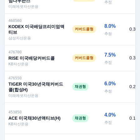
엄다우존스
추정
미래에셋자산운용
460560
8.0%
KODEX 미국배당프리미엄액
0.36
커버드콜형
티브
추정
삼성자산운용
476700
7.5%
0.35
RISE 미국배당커버드콜
커버드콜형
추정
KB자산운용
476550
6.0%
TIGER 미국30년국채커버드
0.25
채권형
콜(합성H)
추정
미래에셋자산운용
453850
4.0%
ACE 미국채30년액티브(H)
0.19
채권형
추정
KB자산운용