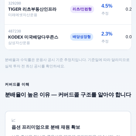
329200
4.5%
TIGER 리츠부동산인프라
0.29
리츠/인컴형
추정
미래에셋자산운용
487230
2.3%
0.09
KODEX 미국배당다우존스
배당성장형
추정
삼성자산운용
분배율과 수익률은 운용사 공시 기준 추정치입니다. 기준일에 따라 달라지므로
실제 투자 전 최신 공시를 확인하세요.
커버드콜 이해
분배율이 높은 이유 — 커버드콜 구조를 알아야 합니다
📈
옵션 프리미엄으로 분배 재원 확보