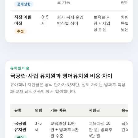
료 가능
량비
공개상한
직장 어린
0~5
회사 복지·운영
보육료 지
차량비 
이집
세
방식별 상이
원 + 사업
특별활동
장 지원
낮은 편
추정
유치원 비용
국공립·사립 유치원과 영어유치원 비용 차이
유아학비 지원금은 공식 단가가 있지만, 실제 차이는 방과후·특성
화·교재·급식·차량비에서 발생합니다.
유형
연령
기본 비용
지원금
숨은 비용
국공립
3~5
교육과정 10만
교육과정 10
급식·방
유치원
세
원 + 방과후 5만
만 원, 방과후
간식·재
원 수준
5만 원
공식