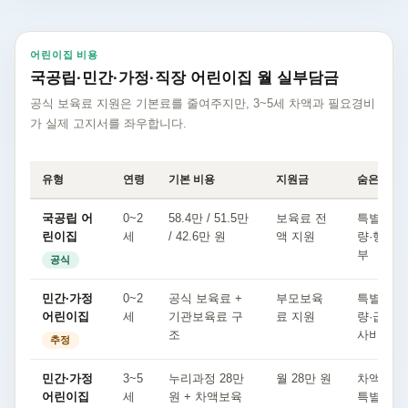
어린이집 비용
국공립·민간·가정·직장 어린이집 월 실부담금
공식 보육료 지원은 기본료를 줄여주지만, 3~5세 차액과 필요경비
가 실제 고지서를 좌우합니다.
유형
연령
기본 비용
지원금
숨은 비용
국공립 어
0~2
58.4만 / 51.5만
보육료 전
특별활동
린이집
세
/ 42.6만 원
액 지원
량·행사비
부
공식
민간·가정
0~2
공식 보육료 +
부모보육
특별활동
어린이집
세
기관보육료 구
료 지원
량·급간식
조
사비
추정
민간·가정
3~5
누리과정 28만
월 28만 원
차액보육
어린이집
세
원 + 차액보육
특별활동