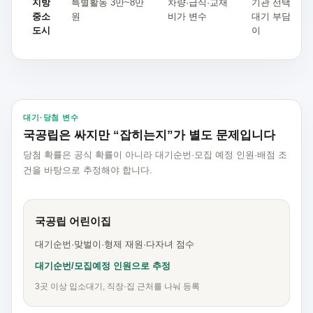
지방
특별활동 3만~8만
차량·급식·교재
기관 선택지는
중소
원
비가 변수
대기 부담은 지
도시
이
대기·당첨 변수
국공립은 싸지만 “잡히는지”가 별도 문제입니다
당첨 확률은 공식 확률이 아니라 대기순번·모집 예정 인원·배점 조
건을 바탕으로 추정해야 합니다.
국공립 어린이집
대기순번·맞벌이·형제 재원·다자녀 점수
대기순번/모집예정 인원으로 추정
3곳 이상 입소대기, 직장·집 근처를 나눠 등록