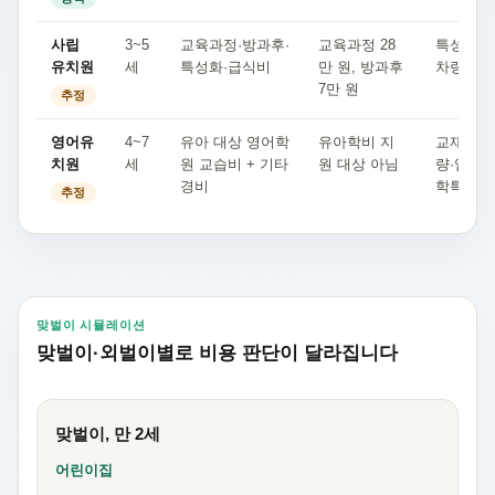
사립
3~5
교육과정·방과후·
교육과정 28
특성화·교
유치원
세
특성화·급식비
만 원, 방과후
차량·행
7만 원
추정
영어유
4~7
유아 대상 영어학
유아학비 지
교재·급식
치원
세
원 교습비 + 기타
원 대상 아님
량·입학금
경비
학특강
추정
맞벌이 시뮬레이션
맞벌이·외벌이별로 비용 판단이 달라집니다
맞벌이, 만 2세
어린이집