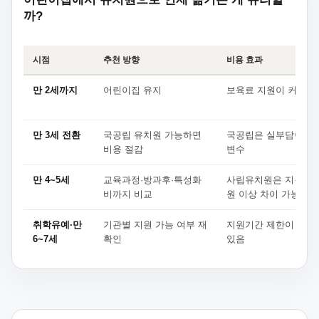
까?
시점
추천 방향
비용 효과
만 2세까지
어린이집 유지
보육료 지원이 커서 
만 3세 전환
국공립 유치원 가능하면
국공립은 실부담이 낮
비용 절감
변수
만 4~5세
교육과정·방과후·특성화
사립유치원은 지원금 이
비까지 비교
원 이상 차이 가능
취학유예·만
기관별 지원 가능 여부 재
지원기간 제한이 있어
6~7세
확인
있음