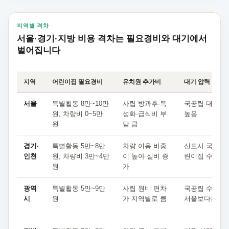
지역별 격차
서울·경기·지방 비용 격차는 필요경비와 대기에서
벌어집니다
지역
어린이집 필요경비
유치원 추가비
대기 압력
서울
특별활동 8만~10만
사립 방과후·특
국공립 대기·추
원, 차량비 0~5만
성화·급식비 부
높음
원
담 큼
경기·
특별활동 5만~8만
차량 이용 비중
신도시 국공립
인천
원, 차량비 3만~4만
이 높아 실비 증
린이집 수요 집
원
가
광역
특별활동 5만~9만
사립 원비 편차
국공립 수요는
시
원
가 지역별로 큼
서울보다는 분